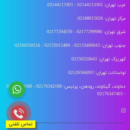
غرب تهران: 02144113302 - 02144113303
مرکز تهران: 02188015026
شرق تهران: 02177299986 - 02177294559
جنوب تهران: 02133480043 - 02155915489 - 02166350516
کهریزک تهران: 02156526643
لواسانات تهران: 02126566093
دماوند، گیلاوند، رودهن، پردیس: 02176342188 - 02176343188
- 02176347403
تماس تلفنی