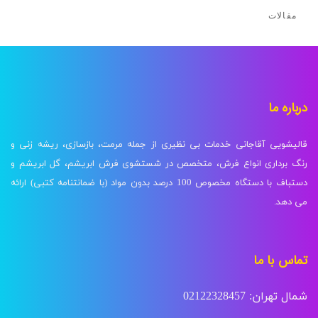
مقالات
درباره ما
قالیشویی آقاجانی خدمات بی نظیری از جمله مرمت، بازسازی، ریشه زنی و
رنگ برداری انواع فرش، متخصص در شستشوی فرش ابریشم، گل ابریشم و
دستباف با دستگاه مخصوص 100 درصد بدون مواد (با ضمانتنامه کتبی) ارائه
می دهد.
تماس با ما
شمال تهران: 02122328457