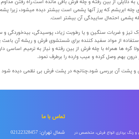
به دلایلی از بین رفته و چله فرش باقی مانده است.راه رفتن مداوم
ی چله ابریشم که پرز آنها پشمی است بیشتر دیده میشود، زیرا پشم 
چله پشمی احتمال ساییدگی آن بیشتر است.
 نوک تیز و ضربات سنگین و یا رطوبت زیاد، پوسیدگی، بیدخوردگی و
ز استفاده از مواد سفید کننده برای شستشوی فرش و ریشه آن باعث 
گره ها همراه با چله فرش از بین رفته و نیاز به ترمیم اساسی دار
 درون بهم وصل کرده و عیب وارده را برطرف نمود.
و پشت آن بررسی شود.چنانچه در پشت فرش بی نظمی دیده شود و 
تماس با ما
شمال تهران: 02122328457
ی و رنگ برداری انواع فرش، متخصص در