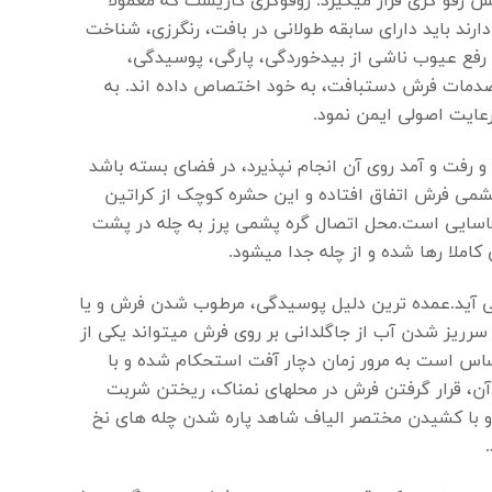
ش رفو گری قرار میگیرد. روفوگری کاریست که معمولا
ارند باید دارای سابقه طولانی در بافت، رنگرزی، شناخت
ی رفع عیوب ناشی از بیدخوردگی، پارگی، پوسیدگی،
 صدمات فرش دستبافت، به خود اختصاص داده اند. به
رعایت اصولی ایمن نمود.
 رفت و آمد روی آن انجام نپذیرد، در فضای بسته باشد
شمی فرش اتفاق افتاده و این حشره کوچک از کراتین
ناسایی است.محل اتصال گره پشمی پرز به چله در پشت
املا رها شده و از چله جدا میشود.
 آید.عمده ترین دلیل پوسیدگی، مرطوب شدن فرش و یا
سرریز شدن آب از جاگلدانی بر روی فرش میتواند یکی از
اس است به مرور زمان دچار آفت استحکام شده و با
ن، قرار گرفتن فرش در محلهای نمناک، ریختن شربت
و با کشیدن مختصر الیاف شاهد پاره شدن چله های نخ