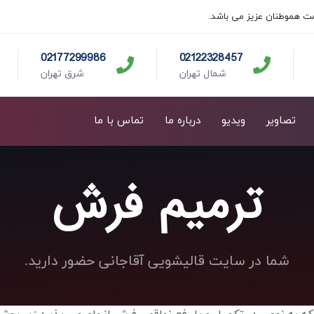
ت هموطنان عزیز می باشد.
02177299986
02122328457
شمال تهران
شرق تهران
تصاویر
ویدیو
درباره ما
تماس با ما
ترمیم فرش
شما در سایت قالیشویی آقاجانی حضور دارید.