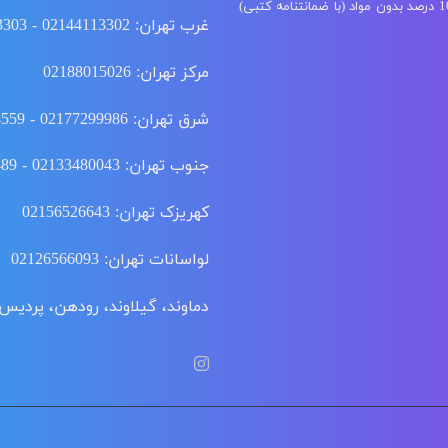
شستشوی فرش ابریشم، گل ابریشم و دستباف با دستگاه مخصوص 100 درصد بدون مواد (با ضمانتنامه کتبی)
غرب تهران: 02144113302 - 02144113303
مرکز تهران: 02188015026
شرق تهران: 02177299986 - 02177294559
جنوب تهران: 02133480043 - 02155915489 - 02166350516
کهریزک تهران: 02156526643
لواسانات تهران: 02126566093
دماوند، گیلاوند، رودهن، پردیس: 02176342188 - 02176343188 - 76347403