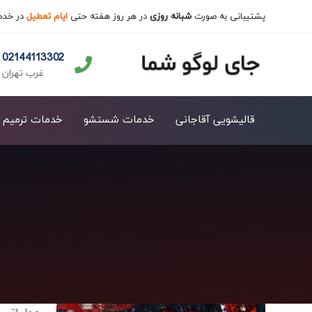
پشتیبانی به صورت
شبانه روزی
در هر روز هفته حتی
ایام تعطیل
در خدم
02144113302
غرب تهران
قالیشویی آقاجانی
خدمات شستشو
خدمات ترمیم