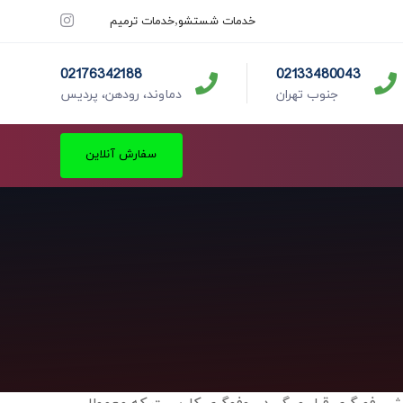
خدمات شستشو
خدمات ترمیم
02176342188
02133480043
جنوب تهران
دماوند، رودهن، پردیس
سفارش آنلاین