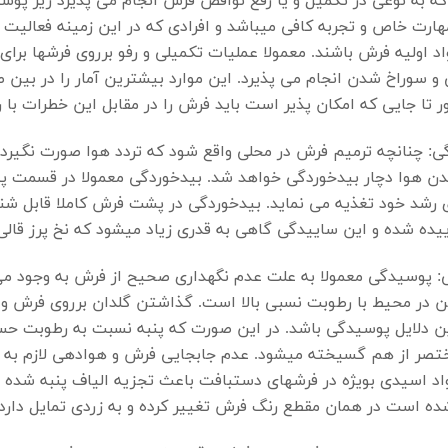
که به نوعی در تکمیل و یا رفع نواقص فرش انجام می پذیرد زیر پوش
مهارت خاص و تجربه کافی میباشد و افرادی که در این زمینه فعالیت د
اد اولیه فرش باشند. معمولا عملیات تکمیلی و رفو برروی فرشها برا
و سوراخ شدن انجام می پذیرد. این موارد بیشترین آمار را در بین
ر تا جایی که امکان پذیر است باید فرش را در مقابل این خطرات با 
ی: چنانچه
ترمیم فرش
در محلی واقع شود که تردد هوا صورت نگیرد و
دن هوا دچار بیدخوردگی خواهد شد. بیدخوردگی معمولا در قسمت پ
 رشد خود تغذیه می نماید. بیدخوردگی در پشت فرش کاملا قابل ش
ده شده و این ساییدگی گاهی به قدری زیاد میشود که نخ پرز قالی ک
 پوسیدگی معمولا به علت عدم نگهداری صحیح از فرش به وجود می
تن در محیط با رطوبت نسبی بالا است. گذاشتن گلدان برروی فرش و 
ن دلایل پوسیدگی باشد. در این صورت که پنبه نسبت به رطوبت حس
تصر از هم گسیخته میشود. عدم جابجایی فرش و هوادهی لازم به آ
د اسیدی بویژه در فرشهای دستبافت باعث تجزیه الیاف پنبه شده 
ه است در همان مقطع رنگ فرش تغییر کرده و به زردی تمایل دارد.