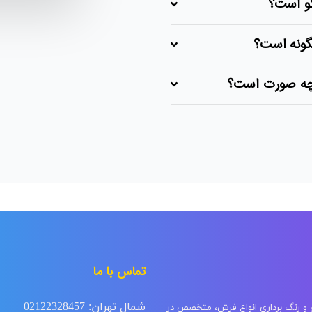
و است؟
گونه است؟
چه صورت است؟
تماس با ما
شمال تهران: 02122328457
ی و رنگ برداری انواع فرش، متخصص در