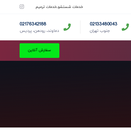
خدمات شستشو
خدمات ترمیم
02176342188
02133480043
جنوب تهران
دماوند، رودهن، پردیس
سفارش آنلاین