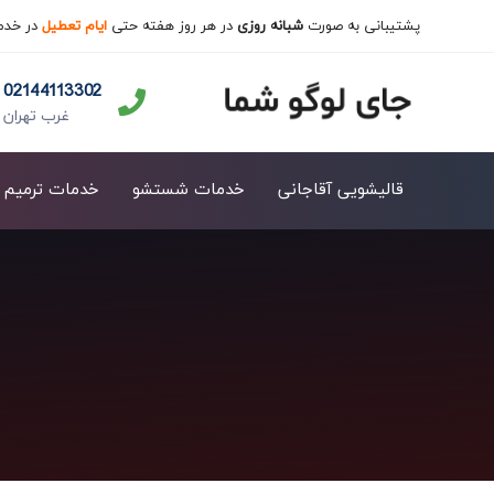
پشتیبانی به صورت
شبانه روزی
در هر روز هفته حتی
ایام تعطیل
در خدم
02144113302
غرب تهران
قالیشویی آقاجانی
خدمات شستشو
خدمات ترمیم