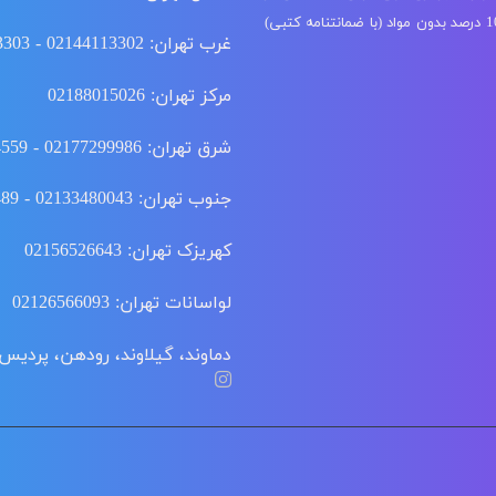
شستشوی فرش ابریشم، گل ابریشم و دستباف با دستگاه مخصوص 100 درصد بدون مواد (با ضمانتنامه کتبی)
غرب تهران: 02144113302 - 02144113303
مرکز تهران: 02188015026
شرق تهران: 02177299986 - 02177294559
جنوب تهران: 02133480043 - 02155915489 - 02166350516
کهریزک تهران: 02156526643
لواسانات تهران: 02126566093
دماوند، گیلاوند، رودهن، پردیس: 02176342188 - 02176343188 - 76347403