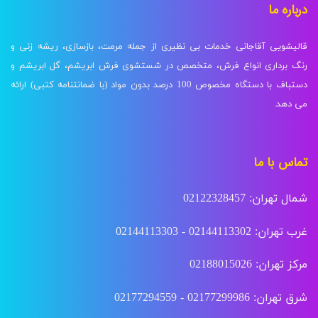
درباره ما
قالیشویی آقاجانی خدمات بی نظیری از جمله مرمت، بازسازی، ریشه زنی و
رنگ برداری انواع فرش، متخصص در شستشوی فرش ابریشم، گل ابریشم و
دستباف با دستگاه مخصوص 100 درصد بدون مواد (با ضمانتنامه کتبی) ارائه
می دهد.
تماس با ما
شمال تهران: 02122328457
غرب تهران: 02144113302 - 02144113303
مرکز تهران: 02188015026
شرق تهران: 02177299986 - 02177294559