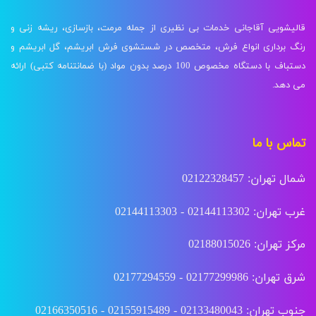
قالیشویی آقاجانی خدمات بی نظیری از جمله مرمت، بازسازی، ریشه زنی و
رنگ برداری انواع فرش، متخصص در شستشوی فرش ابریشم، گل ابریشم و
دستباف با دستگاه مخصوص 100 درصد بدون مواد (با ضمانتنامه کتبی) ارائه
می دهد.
تماس با ما
شمال تهران: 02122328457
غرب تهران: 02144113302 - 02144113303
مرکز تهران: 02188015026
شرق تهران: 02177299986 - 02177294559
جنوب تهران: 02133480043 - 02155915489 - 02166350516