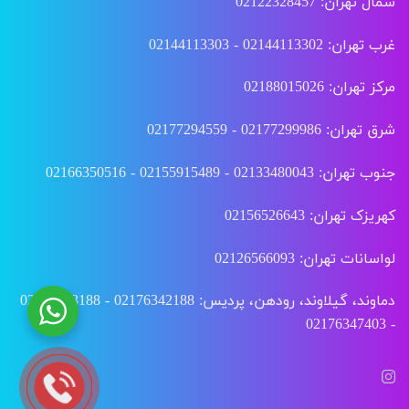
شمال تهران: 02122328457
غرب تهران: 02144113302 - 02144113303
مرکز تهران: 02188015026
شرق تهران: 02177299986 - 02177294559
جنوب تهران: 02133480043 - 02155915489 - 02166350516
کهریزک تهران: 02156526643
لواسانات تهران: 02126566093
دماوند، گیلاوند، رودهن، پردیس: 02176342188 - 02176343188
- 02176347403