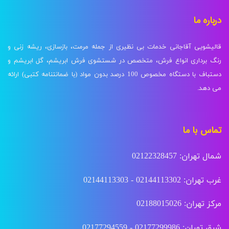
درباره ما
قالیشویی آقاجانی خدمات بی نظیری از جمله مرمت، بازسازی، ریشه زنی و
رنگ برداری انواع فرش، متخصص در شستشوی فرش ابریشم، گل ابریشم و
دستباف با دستگاه مخصوص 100 درصد بدون مواد (با ضمانتنامه کتبی) ارائه
می دهد.
تماس با ما
شمال تهران: 02122328457
غرب تهران: 02144113302 - 02144113303
مرکز تهران: 02188015026
شرق تهران: 02177299986 - 02177294559