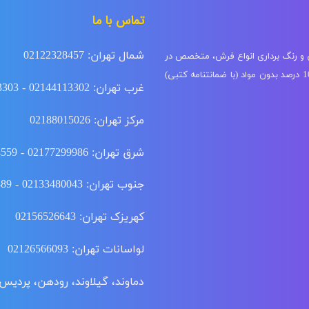
تماس با ما
شمال تهران: 02122328457
ی و رنگ برداری انواع فرش، متخصص در
شستشوی فرش ابریشم، گل ابریشم و دستباف با دستگاه مخصوص 100 درصد بدون مواد (با ضمانتنامه کتبی)
غرب تهران: 02144113302 - 02144113303
مرکز تهران: 02188015026
شرق تهران: 02177299986 - 02177294559
جنوب تهران: 02133480043 - 02155915489 - 02166350516
کهریزک تهران: 02156526643
لواسانات تهران: 02126566093
دماوند، گیلاوند، رودهن، پردیس: 02176342188 - 02176343188 - 76347403