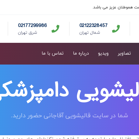
ت هموطنان عزیز می باشد.
02177299986
02122328457
شمال تهران
شرق تهران
تصاویر
ویدیو
درباره ما
تماس با ما
لیشویی دامپزشک
شما در سایت قالیشویی آقاجانی حضور دارید.