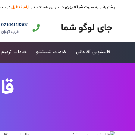
پشتیبانی به صورت
شبانه روزی
در هر روز هفته حتی
ایام تعطیل
در خدم
02144113302
غرب تهران
قالیشویی آقاجانی
خدمات شستشو
خدمات ترمیم
قا