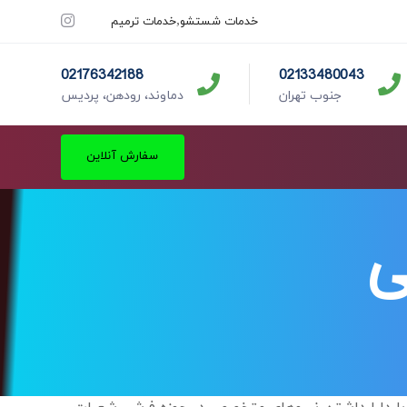
خدمات شستشو
خدمات ترمیم
02176342188
02133480043
جنوب تهران
دماوند، رودهن، پردیس
سفارش آنلاین
ی