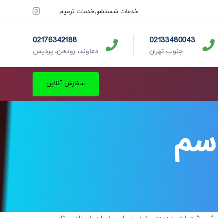
خدمات شستشو
خدمات ترمیم
02176342188
02133480043
جنوب تهران
دماوند، رودهن، پردیس
سفارش آنلاین
اسم