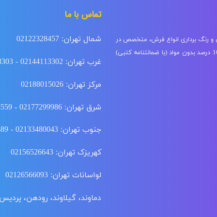
تماس با ما
شمال تهران: 02122328457
ی و رنگ برداری انواع فرش، متخصص در
شستشوی فرش ابریشم، گل ابریشم و دستباف با دستگاه مخصوص 100 درصد بدون مواد (با ضمانتنامه کتبی)
غرب تهران: 02144113302 - 02144113303
مرکز تهران: 02188015026
شرق تهران: 02177299986 - 02177294559
جنوب تهران: 02133480043 - 02155915489 - 02166350516
کهریزک تهران: 02156526643
لواسانات تهران: 02126566093
دماوند، گیلاوند، رودهن، پردیس: 02176342188 - 02176343188 - 76347403