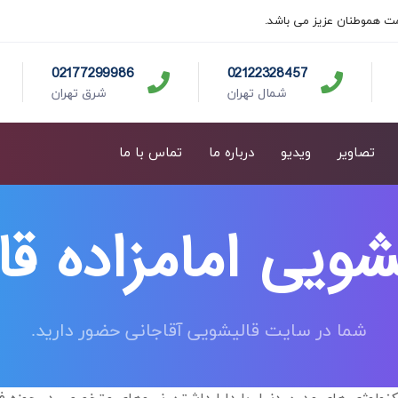
ت هموطنان عزیز می باشد.
02177299986
02122328457
شمال تهران
شرق تهران
تصاویر
ویدیو
درباره ما
تماس با ما
شویی امامزاده ق
شما در سایت قالیشویی آقاجانی حضور دارید.