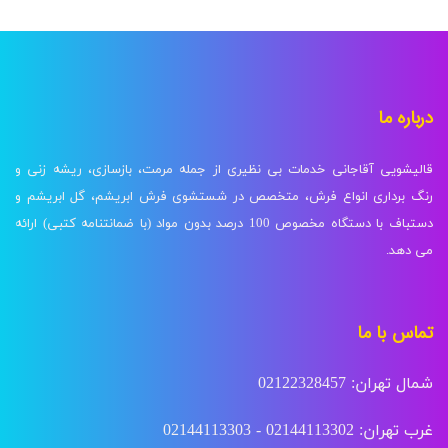
درباره ما
قالیشویی آقاجانی خدمات بی نظیری از جمله مرمت، بازسازی، ریشه زنی و
رنگ برداری انواع فرش، متخصص در شستشوی فرش ابریشم، گل ابریشم و
دستباف با دستگاه مخصوص 100 درصد بدون مواد (با ضمانتنامه کتبی) ارائه
می دهد.
تماس با ما
شمال تهران: 02122328457
غرب تهران: 02144113302 - 02144113303