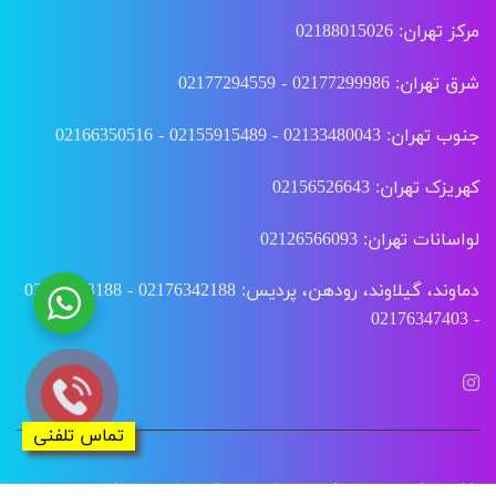
مرکز تهران: 02188015026
شرق تهران: 02177299986 - 02177294559
جنوب تهران: 02133480043 - 02155915489 - 02166350516
کهریزک تهران: 02156526643
لواسانات تهران: 02126566093
دماوند، گیلاوند، رودهن، پردیس: 02176342188 - 02176343188
- 02176347403
تماس تلفنی
طراحی سایت
و
سئو سایت
توسط
وبتو
|
هاست
شده در
هزارنویس