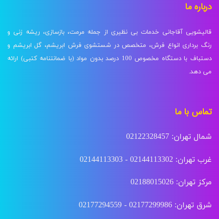
درباره ما
قالیشویی آقاجانی خدمات بی نظیری از جمله مرمت، بازسازی، ریشه زنی و
رنگ برداری انواع فرش، متخصص در شستشوی فرش ابریشم، گل ابریشم و
دستباف با دستگاه مخصوص 100 درصد بدون مواد (با ضمانتنامه کتبی) ارائه
می دهد.
تماس با ما
شمال تهران: 02122328457
غرب تهران: 02144113302 - 02144113303
مرکز تهران: 02188015026
شرق تهران: 02177299986 - 02177294559