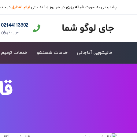
پشتیبانی به صورت
شبانه روزی
در هر روز هفته حتی
ایام تعطیل
در خدم
02144113302
غرب تهران
قالیشویی آقاجانی
خدمات شستشو
خدمات ترمیم
قا