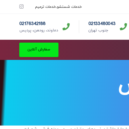
خدمات شستشو
خدمات ترمیم
02176342188
02133480043
جنوب تهران
دماوند، رودهن، پردیس
سفارش آنلاین
ص