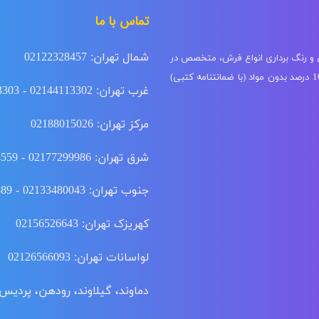
تماس با ما
شمال تهران: 02122328457
ی و رنگ برداری انواع فرش، متخصص در
شستشوی فرش ابریشم، گل ابریشم و دستباف با دستگاه مخصوص 100 درصد بدون مواد (با ضمانتنامه کتبی)
غرب تهران: 02144113302 - 02144113303
مرکز تهران: 02188015026
شرق تهران: 02177299986 - 02177294559
جنوب تهران: 02133480043 - 02155915489 - 02166350516
کهریزک تهران: 02156526643
لواسانات تهران: 02126566093
دماوند، گیلاوند، رودهن، پردیس: 02176342188 - 02176343188 - 76347403