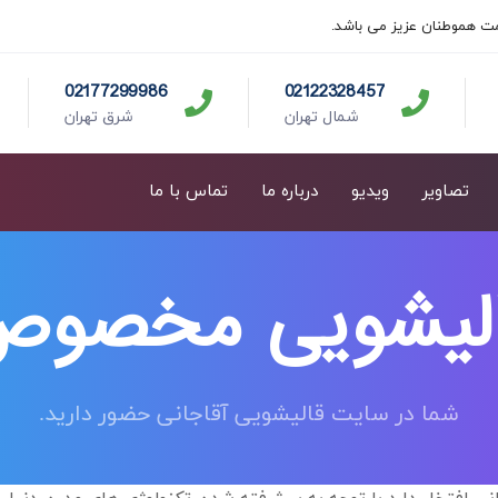
ت هموطنان عزیز می باشد.
02177299986
02122328457
شمال تهران
شرق تهران
تصاویر
ویدیو
درباره ما
تماس با ما
لیشویی مخصو
شما در سایت قالیشویی آقاجانی حضور دارید.