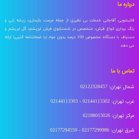
درباره ما
قالیشویی آقاجانی خدمات بی نظیری از جمله مرمت، بازسازی، ریشه زنی و
رنگ برداری انواع فرش، متخصص در شستشوی فرش ابریشم، گل ابریشم و
دستباف با دستگاه مخصوص 100 درصد بدون مواد (با ضمانتنامه کتبی) ارائه
می دهد.
تماس با ما
شمال تهران: 02122328457
غرب تهران: 02144113302 - 02144113303
مرکز تهران: 02188015026
شرق تهران: 02177299986 - 02177294559