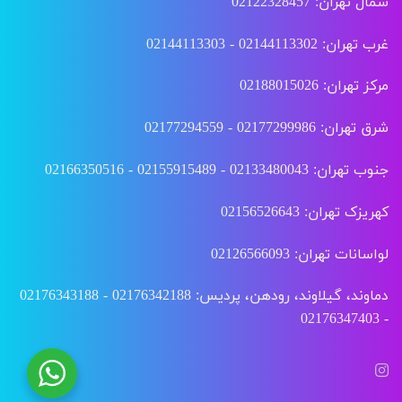
شمال تهران: 02122328457
غرب تهران: 02144113302 - 02144113303
مرکز تهران: 02188015026
شرق تهران: 02177299986 - 02177294559
جنوب تهران: 02133480043 - 02155915489 - 02166350516
کهریزک تهران: 02156526643
لواسانات تهران: 02126566093
دماوند، گیلاوند، رودهن، پردیس: 02176342188 - 02176343188
- 02176347403