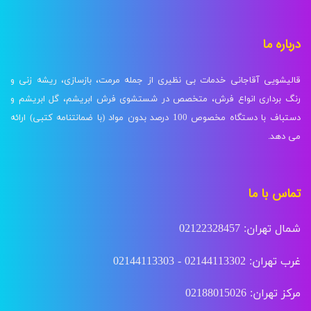
درباره ما
قالیشویی آقاجانی خدمات بی نظیری از جمله مرمت، بازسازی، ریشه زنی و
رنگ برداری انواع فرش، متخصص در شستشوی فرش ابریشم، گل ابریشم و
دستباف با دستگاه مخصوص 100 درصد بدون مواد (با ضمانتنامه کتبی) ارائه
می دهد.
تماس با ما
شمال تهران: 02122328457
غرب تهران: 02144113302 - 02144113303
مرکز تهران: 02188015026