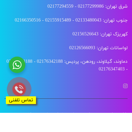
شرق تهران: 02177299986 - 02177294559
جنوب تهران: 02133480043 - 02155915489 - 02166350516
کهریزک تهران: 02156526643
لواسانات تهران: 02126566093
دماوند، گیلاوند، رودهن، پردیس: 02176342188 - 02176343188
- 02176347403
تماس تلفنی
طراحی سایت
و
سئو سایت
توسط
وبتو
|
هاست
شده در
هزارنویس