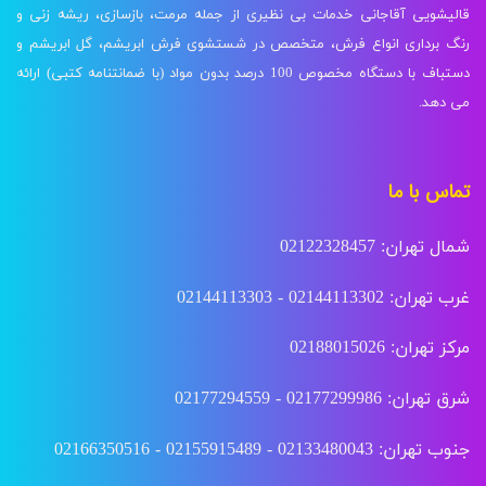
قالیشویی آقاجانی خدمات بی نظیری از جمله مرمت، بازسازی، ریشه زنی و
رنگ برداری انواع فرش، متخصص در شستشوی فرش ابریشم، گل ابریشم و
دستباف با دستگاه مخصوص 100 درصد بدون مواد (با ضمانتنامه کتبی) ارائه
می دهد.
تماس با ما
شمال تهران: 02122328457
غرب تهران: 02144113302 - 02144113303
مرکز تهران: 02188015026
شرق تهران: 02177299986 - 02177294559
جنوب تهران: 02133480043 - 02155915489 - 02166350516