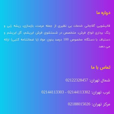
درباره ما
قالیشویی آقاجانی خدمات بی نظیری از جمله مرمت، بازسازی، ریشه زنی و
رنگ برداری انواع فرش، متخصص در شستشوی فرش ابریشم، گل ابریشم و
دستباف با دستگاه مخصوص 100 درصد بدون مواد (با ضمانتنامه کتبی) ارائه
می دهد.
تماس با ما
شمال تهران: 02122328457
غرب تهران: 02144113302 - 02144113303
مرکز تهران: 02188015026